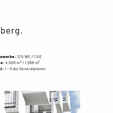
berg.
Gewerbe:
120 WE / 1 GE
he:
4.600 m² / 1.066 m²
I:
1 - 5 als Generalplaner